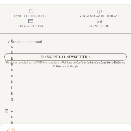
ENVOIE ET RETOUR OFFERT
MONTRES GARANTIES DEUX ANS
PAIEMENT SÉCURISÉ
SERVICE CLIENT
E-
F
mail
A
C
S'INSCRIRE À LA NEWSLETTER
E
Ce site est protégé par reCAPTCHA et applique la
Politique de Confidentialité
et
les Conditions Générales
B
d’Utilisation
de Google.
O
O
K
I
N
S
T
A
G
R
A