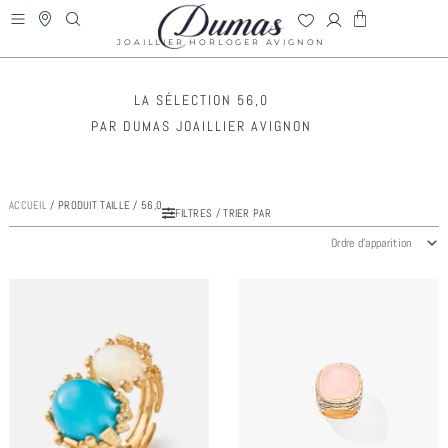
Aller
PANIER
au
DUMAS
JOAILLIER HORLOGER AVIGNON
contenu
LA SÉLECTION 56,0
PAR DUMAS JOAILLIER AVIGNON
ACCUEIL
/ PRODUIT TAILLE / 56,0
FILTRES / TRIER PAR