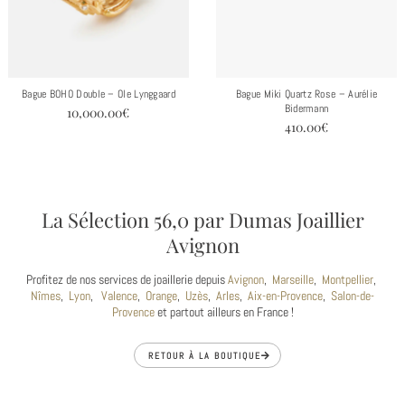
Bague BOHO Double – Ole Lynggaard
Bague Miki Quartz Rose – Aurélie
Bidermann
10,000.00
€
410.00
€
La Sélection 56,0 par Dumas Joaillier
Avignon
Profitez de nos services de joaillerie depuis
Avignon
,
Marseille
,
Montpellier
,
Nîmes
,
Lyon
,
Valence
,
Orange
,
Uzès
,
Arles
,
Aix-en-Provence
,
Salon-de-
Provence
et partout ailleurs en France !
RETOUR À LA BOUTIQUE