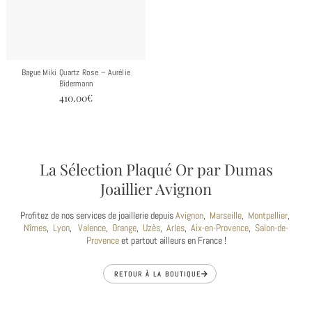
Bague Miki Quartz Rose – Aurélie
Bidermann
410.00
€
La Sélection Plaqué Or par Dumas
Joaillier Avignon
Profitez de nos services de joaillerie depuis
Avignon
,
Marseille
,
Montpellier
,
Nîmes
,
Lyon
,
Valence
,
Orange
,
Uzès
,
Arles
,
Aix-en-Provence
,
Salon-de-
Provence
et partout ailleurs en France !
RETOUR À LA BOUTIQUE