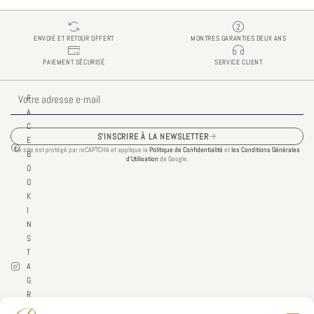
ENVOIE ET RETOUR OFFERT
MONTRES GARANTIES DEUX ANS
PAIEMENT SÉCURISÉ
SERVICE CLIENT
E-
F
mail
A
C
S'INSCRIRE À LA NEWSLETTER
E
Ce site est protégé par reCAPTCHA et applique la
Politique de Confidentialité
et
les Conditions Générales
B
d’Utilisation
de Google.
O
O
K
I
N
S
T
A
G
R
A