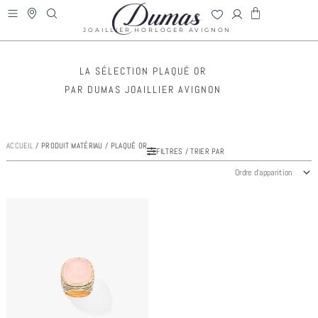
Aller
PANIER
au
DUMAS
JOAILLIER HORLOGER AVIGNON
contenu
LA SÉLECTION PLAQUÉ OR
PAR DUMAS JOAILLIER AVIGNON
ACCUEIL
/ PRODUIT MATÉRIAU / PLAQUÉ OR
FILTRES / TRIER PAR