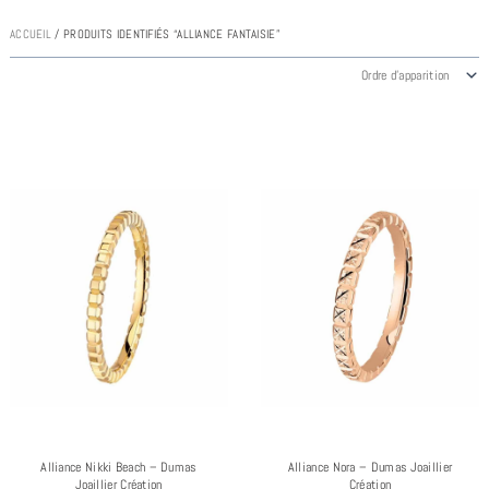
ACCUEIL
/ PRODUITS IDENTIFIÉS “ALLIANCE FANTAISIE”
Plage
Plage
de
de
prix :
prix :
569.00€
454.00
à
à
1,213.00€
1,002.
Alliance Nikki Beach – Dumas
Alliance Nora – Dumas Joaillier
Joaillier Création
Création