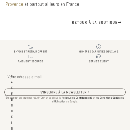
Provence
et partout ailleurs en France !
RETOUR À LA BOUTIQUE
ENVOIE ET RETOUR OFFERT
MONTRES GARANTIES DEUX ANS
PAIEMENT SÉCURISÉ
SERVICE CLIENT
E-
F
mail
A
C
S'INSCRIRE À LA NEWSLETTER
E
Ce site est protégé par reCAPTCHA et applique la
Politique de Confidentialité
et
les Conditions Générales
B
d’Utilisation
de Google.
O
O
K
I
N