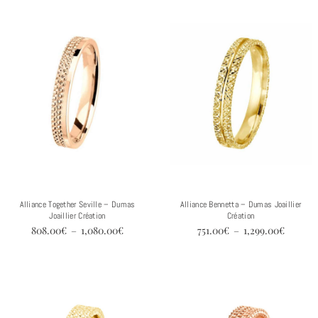
Plage
Plage
de
de
prix :
prix :
808.00€
751.00€
à
à
1,080.00€
1,299.0
Alliance Together Seville – Dumas
Alliance Bennetta – Dumas Joaillier
Joaillier Création
Création
808.00
€
–
1,080.00
€
751.00
€
–
1,299.00
€
Plage
Plage
de
de
prix :
prix :