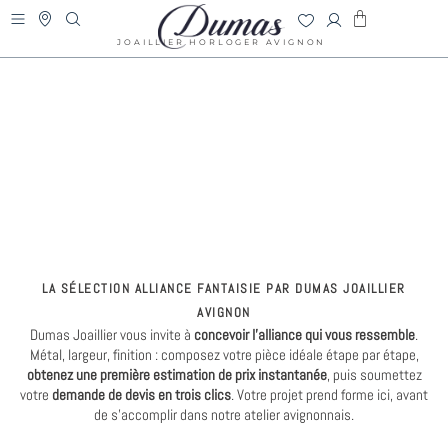
Aller
PANIER
au
DUMAS
JOAILLIER HORLOGER AVIGNON
contenu
LA SÉLECTION ALLIANCE FANTAISIE PAR DUMAS JOAILLIER
AVIGNON
Dumas Joaillier vous invite à
concevoir l’alliance qui vous ressemble
.
Métal, largeur, finition : composez votre pièce idéale étape par étape,
obtenez une première estimation de prix instantanée
, puis soumettez
votre
demande de devis en trois clics
. Votre projet prend forme ici, avant
de s’accomplir dans notre atelier avignonnais.