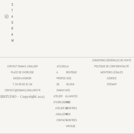
S
T
A
G
R
A
M
CONDITIONS GÉNÉRALES DE VENTE
CONTACT DUMAS JOAILLIER
ACCUEIL
LA
POLITIQUE DE CONFIDENTIALITÉ
PLACE DE L'HORLOGE
A
BOUTIQUE
MENTIONS LÉGALES
84000 AVIGNON
PROPOS
NOS
COOKIES
T. 04 90 82 61 94
DE
BIJOUX
SITEMAP
CONTACT@DUMASJOAILLIER.FR
DUMAS
NOS
IBSTUDIO – Copyright 2025
ATELIER
ALLIANCES
D'HORLOGERIE
NOS
ATELIER DE
MONTRES
JOAILLERIE
NOS
CONTACT
MONTRES
VINTAGE