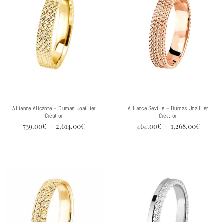
739.00€
464.00
à
à
2,614.00€
1,268.0
Alliance Alicante – Dumas Joaillier
Alliance Seville – Dumas Joaillier
Création
Création
739.00
€
–
2,614.00
€
464.00
€
–
1,268.00
€
Plage
Plage
de
de
prix :
prix :
736.00€
851.00€
à
à
1,781.00€
1,407.0