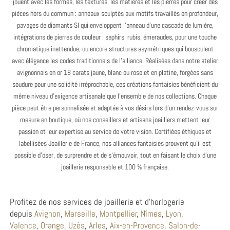
jouent avec les formes, les textures, les matières et les pierres pour créer des
pièces hors du commun : anneaux sculptés aux motifs travaillés en profondeur,
pavages de diamants SI qui enveloppent l’anneau d’une cascade de lumière,
intégrations de pierres de couleur : saphirs, rubis, émeraudes, pour une touche
chromatique inattendue, ou encore structures asymétriques qui bousculent
avec élégance les codes traditionnels de l’alliance. Réalisées dans notre atelier
avignonnais en or 18 carats jaune, blanc ou rose et en platine, forgées sans
soudure pour une solidité irréprochable, ces créations fantaisies bénéficient du
même niveau d’exigence artisanale que l’ensemble de nos collections. Chaque
pièce peut être personnalisée et adaptée à vos désirs lors d’un rendez-vous sur
mesure en boutique, où nos conseillers et artisans joailliers mettent leur
passion et leur expertise au service de votre vision. Certifiées éthiques et
labellisées Joaillerie de France, nos alliances fantaisies prouvent qu’il est
possible d’oser, de surprendre et de s’émouvoir, tout en faisant le choix d’une
joaillerie responsable et 100 % française.
Profitez de nos services de joaillerie et d’horlogerie
depuis
Avignon
,
Marseille
,
Montpellier
,
Nîmes
,
Lyon
,
Valence
,
Orange
,
Uzès
,
Arles
,
Aix-en-Provence
,
Salon-de-