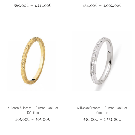
569.00
€
–
1,213.00
€
454.00
€
–
1,002.00
€
Plage
Plage
de
de
prix :
prix :
467.00€
550.00
à
à
705.00€
1,532.0
Alliance Alicante – Dumas Joaillier
Alliance Grenade – Dumas Joaillier
Création
Création
467.00
€
–
705.00
€
550.00
€
–
1,532.00
€