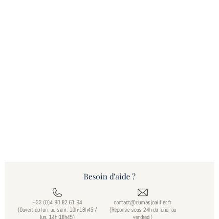
Besoin d'aide ?
+33 (0)4 90 82 61 94
contact@dumasjoaillier.fr
(Ouvert du lun. au sam. 10h-18h45 /
(Réponse sous 24h du lundi au
lun. 14h-18h45)
vendredi)