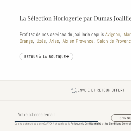
La Sélection Horlogerie par Dumas Joailli
Profitez de nos services de joaillerie depuis
Avignon
,
Mar
Orange
,
Uzès
,
Arles
,
Aix-en-Provence
,
Salon-de-Proven
RETOUR À LA BOUTIQUE
ENVOIE ET RETOUR OFFERT
E-
mail
S'INS
Ce site est protégé par reCAPTCHA et applique la
Politique de Confidentialité
et
les Conditions Générale