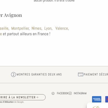
aucun produit n'a été trouvé
er Avignon
seille
,
Montpellier
,
Nîmes
,
Lyon
,
Valence
,
ce
et partout ailleurs en France !
MONTRES GARANTIES DEUX ANS
PAIEMENT SÉCU
FACEBOOK
INSTAGRAM
CRIRE À LA NEWSLETTER
s d’Utilisation
de Google.