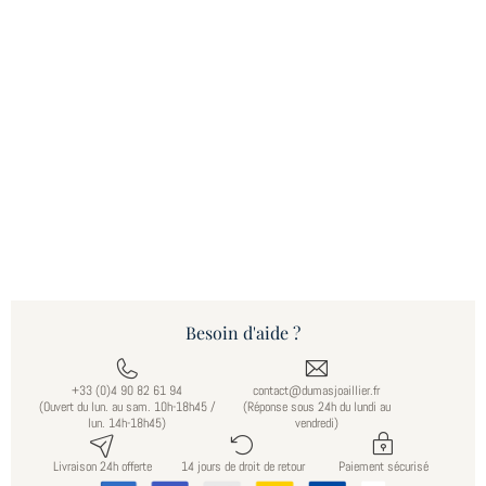
Besoin d'aide ?
+33 (0)4 90 82 61 94
contact@dumasjoaillier.fr
(Ouvert du lun. au sam. 10h-18h45 /
(Réponse sous 24h du lundi au
lun. 14h-18h45)
vendredi)
Livraison 24h offerte
14 jours de droit de retour
Paiement sécurisé