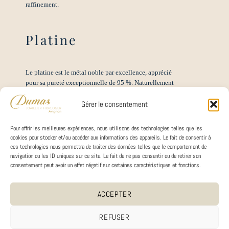
raffinement.
Platine
Le platine est le métal noble par excellence, apprécié
pour sa pureté exceptionnelle de 95 %. Naturellement
blanc, il reflète parfaitement l’éclat des diamants, sans
Gérer le consentement
jamais ternir. 25 fois plus rare que l’or, le platine incarne
le luxe et l’exclusivité. Sa robustesse remarquable le rend
résistant à la chaleur, à l’oxydation et aux acides,
Pour offrir les meilleures expériences, nous utilisons des technologies telles que les
garantissant la longévité de vos bijoux. En plus d’être
cookies pour stocker et/ou accéder aux informations des appareils. Le fait de consentir à
durable, le platine est anallergique, idéal pour les peaux
ces technologies nous permettra de traiter des données telles que le comportement de
sensibles. Choisir le platine, c’est opter pour un métal
navigation ou les ID uniques sur ce site. Le fait de ne pas consentir ou de retirer son
précieux, pur et intemporel, qui sublime vos créations
consentement peut avoir un effet négatif sur certaines caractéristiques et fonctions.
joaillières.
ACCEPTER
Éthique
REFUSER