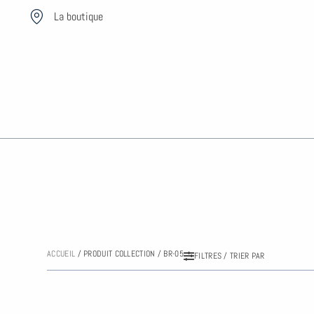
Aller
La boutique
au
contenu
ACCUEIL
/ PRODUIT COLLECTION / BR-05
FILTRES / TRIER PAR