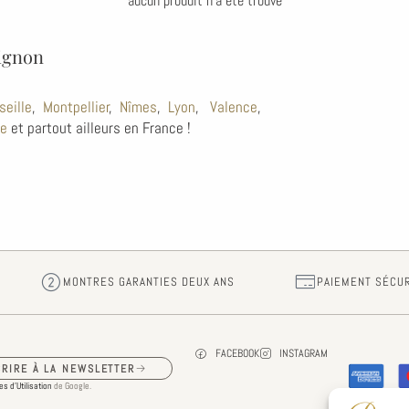
aucun produit n'a été trouvé
vignon
seille
,
Montpellier
,
Nîmes
,
Lyon
,
Valence
,
ce
et partout ailleurs en France !
MONTRES GARANTIES DEUX ANS
PAIEMENT SÉCU
FACEBOOK
INSTAGRAM
CRIRE À LA NEWSLETTER
s d’Utilisation
de Google.