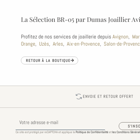
La Sélection BR-05 par Dumas Joaillier A
Profitez de nos services de joaillerie depuis
Avignon
,
Mar
Orange
,
Uzès
,
Arles
,
Aix-en-Provence
,
Salon-de-Proven
RETOUR À LA BOUTIQUE
ENVOIE ET RETOUR OFFERT
E-
mail
S'INS
Ce site est protégé par reCAPTCHA et applique la
Politique de Confidentialité
et
les Conditions Générale